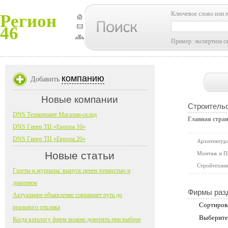
Ключевое слово или 
Регион
46
Пример: экспертиза с
компанию
Добавить
Новые компании
Строительс
DNS Технопоинт Магазин-склад
Главная стра
DNS Гипер ТЦ «Европа 10»
DNS Гипер ТЦ «Европа 20»
Архитектура
Новые статьи
Монтаж и П
Стройтехни
Газеты и журналы: выпуск ценен точностью и
доверием
Фирмы раз
Актуальное объявление сокращает путь до
Сортиров
реального отклика
Выберите
Когда каталогу фирм можно доверять при выборе