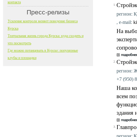
контакта
Стройэк
1.
Пресс-релизы
регион: Ку
Усиление контроля меняет поведение бизнеса
, e-mail:
k
Курска
На выбо
Театральная жизнь города Курска: куда сходить и
эксперт
что посмотреть
сопрово
Где можно потанцевать в Курске: популярные
клубы и площадки
Стройэк
2.
регион: Ж
+7 (950) 8
Наша ко
всем по
функцио
здания 
Главпро
3.
регион: Ку