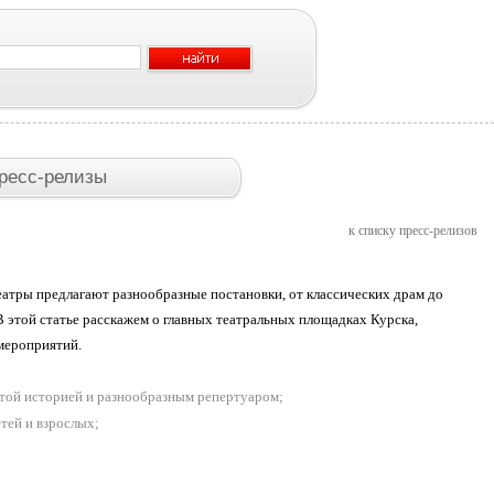
ресс-релизы
к списку пресс-релизов
еатры предлагают разнообразные постановки, от классических драм до
 этой статье расскажем о главных театральных площадках Курска,
мероприятий.
атой историей и разнообразным репертуаром;
тей и взрослых;