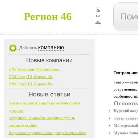
Регион 46
компанию
Добавить
Новые компании
DNS Технопоинт Магазин-склад
Театральная
DNS Гипер ТЦ «Европа 10»
Театр — важн
DNS Гипер ТЦ «Европа 20»
современных 
Новые статьи
особенностях
Основны
Газеты и журналы: выпуск ценен точностью и
доверием
Курский ака
Актуальное объявление сокращает путь до
Театр кукол
реального отклика
Молодежный 
Когда каталогу фирм можно доверять при выборе
Музыкальный