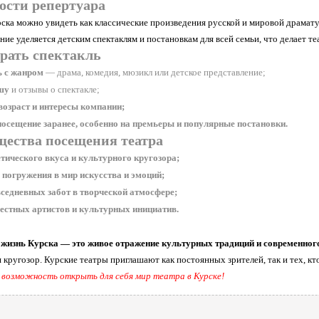
ости репертуара
рска можно увидеть как классические произведения русской и мировой драмат
ие уделяется детским спектаклям и постановкам для всей семьи, что делает те
рать спектакль
ь с жанром
— драма, комедия, мюзикл или детское представление;
шу
и отзывы о спектакле;
озраст и интересы компании;
осещение заранее, особенно на премьеры и популярные постановки.
ества посещения театра
етического вкуса и культурного кругозора;
погружения в мир искусства и эмоций;
седневных забот в творческой атмосфере;
естных артистов и культурных инициатив.
жизнь Курска — это живое отражение культурных традиций и современного
кругозор. Курские театры приглашают как постоянных зрителей, так и тех, кт
 возможность открыть для себя мир театра в Курске!