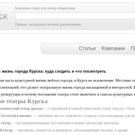
Ключевое слово или номер объявления
Пример: экспертиза сметной документации
Статьи
Компании
П
 жизнь города Курска: куда сходить и что посмотреть
ая часть культурной жизни любого города, и Курск не исключение. Местные т
спектаклей, что делает театральную жизнь города насыщенной и интересной. В
 репертуара и почему посещение театра стоит включить в список культурных 
е театры Курска
демический театр драмы
— старейший и самый известный театр города с бог
 «Золотой ключик»
— любимое место семейного отдыха с постановками для де
театр
— экспериментальные постановки и новые авторские проекты;
 театр
— мюзиклы, оперетты и концерты, объединяющие музыку и драму.