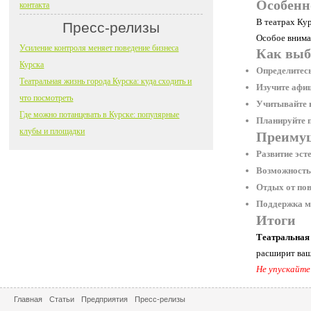
Особенн
контакта
В театрах Ку
Пресс-релизы
Особое вниман
Усиление контроля меняет поведение бизнеса
Как выб
Курска
Определитес
Театральная жизнь города Курска: куда сходить и
Изучите афи
что посмотреть
Учитывайте в
Где можно потанцевать в Курске: популярные
Планируйте п
клубы и площадки
Преимущ
Развитие эст
Возможность 
Отдых от пов
Поддержка м
Итоги
Театральная 
расширит ваш 
Не упускайте
Главная
Статьи
Предприятия
Пресс-релизы