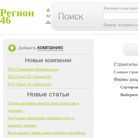
Ключевое слово или 
Регион
46
Пример: экспертиза с
компанию
Добавить
Новые компании
Строительс
DNS Технопоинт Магазин-склад
Главная стра
DNS Гипер ТЦ «Европа 10»
Фирмы раз
DNS Гипер ТЦ «Европа 20»
Сортиров
Новые статьи
Выберите
Газеты и журналы: выпуск ценен точностью и
доверием
Актуальное объявление сокращает путь до
реального отклика
Когда каталогу фирм можно доверять при выборе