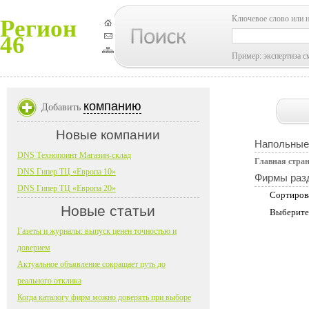
Ключевое слово или 
Регион
46
Пример: экспертиза с
компанию
Добавить
Новые компании
Напольные
DNS Технопоинт Магазин-склад
Главная стра
DNS Гипер ТЦ «Европа 10»
Фирмы раз
DNS Гипер ТЦ «Европа 20»
Сортиров
Новые статьи
Выберите
Газеты и журналы: выпуск ценен точностью и
доверием
Актуальное объявление сокращает путь до
реального отклика
Когда каталогу фирм можно доверять при выборе