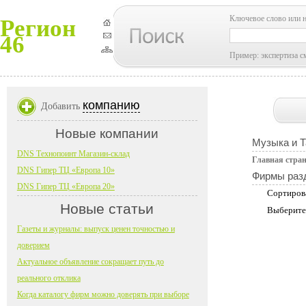
Ключевое слово или 
Регион
46
Пример: экспертиза с
компанию
Добавить
Новые компании
Музыка и 
DNS Технопоинт Магазин-склад
Главная стра
DNS Гипер ТЦ «Европа 10»
Фирмы раз
DNS Гипер ТЦ «Европа 20»
Сортиров
Новые статьи
Выберите
Газеты и журналы: выпуск ценен точностью и
доверием
Актуальное объявление сокращает путь до
реального отклика
Когда каталогу фирм можно доверять при выборе