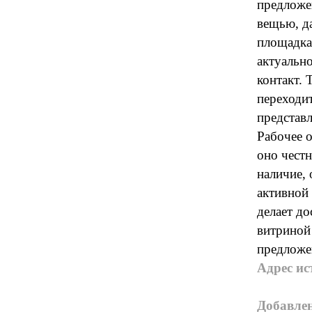
предложен
вещью, да
площадка
актуальн
контакт. 
переходит
представл
Рабочее 
оно честн
наличие, 
активной 
делает д
витриной
предложе
Адрес ис
Добавле