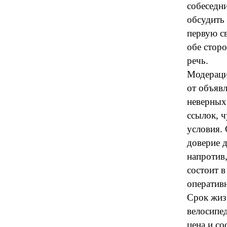
собеседн
обсудить 
первую св
обе стор
речь.
Модераци
от объяв
неверных
ссылок, 
условия.
доверие 
напротив,
состоит 
оператив
Срок жизн
велосипед
цена и с