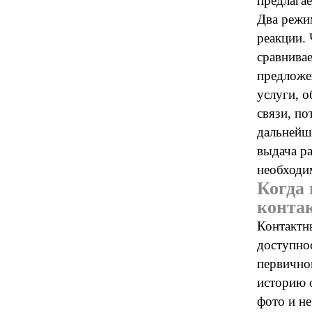
предлагае
Два режи
реакции.
сравнивае
предложе
услуги, 
связи, по
дальнейш
выдача ра
необходи
Когда
конта
Контактн
доступнос
первично
историю 
фото и н