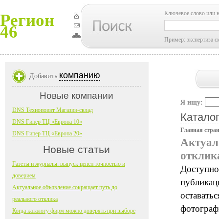
Ключевое слово или 
Регион
46
Пример: экспертиза с
компанию
Добавить
Новые компании
Я ищу:
DNS Технопоинт Магазин-склад
Каталог
DNS Гипер ТЦ «Европа 10»
Главная стра
DNS Гипер ТЦ «Европа 20»
Актуал
Новые статьи
отклик
Газеты и журналы: выпуск ценен точностью и
Доступно
доверием
публикац
Актуальное объявление сокращает путь до
оставатьс
реального отклика
фотографи
Когда каталогу фирм можно доверять при выборе