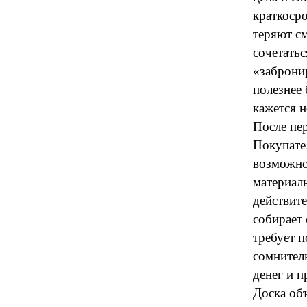
краткоср
теряют с
сочетатьс
«заброни
полезнее 
кажется н
После пер
Покупател
возможнос
материал
действите
собирает 
требует 
сомнител
денег и п
Доска объ