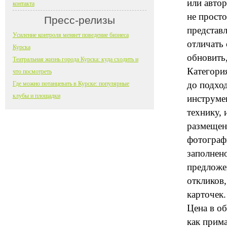
или автор
контакта
не просто
Пресс-релизы
представ
Усиление контроля меняет поведение бизнеса
отличать
Курска
обновить
Театральная жизнь города Курска: куда сходить и
Категори
что посмотреть
до подход
Где можно потанцевать в Курске: популярные
клубы и площадки
инструме
технику, 
размещен
фотограф
заполнен
предложе
откликов
карточек.
Цена в об
как прима