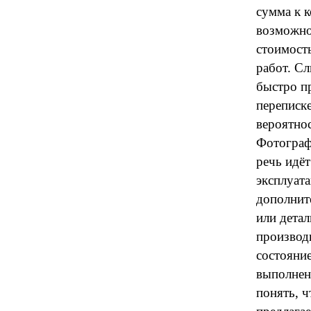
сумма к 
возможно
стоимость
работ. С
быстро пр
переписк
вероятно
Фотограф
речь идёт
эксплуат
дополнит
или дета
производи
состояние
выполнен
понять, ч