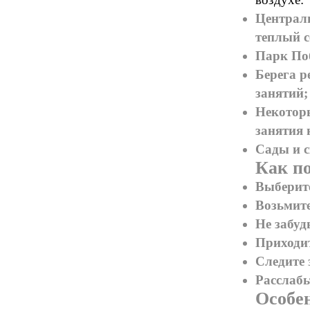
Централ
теплый с
Парк Поб
Берега р
занятий;
Некоторы
занятия 
Сады и 
Как по
Выберите
Возьмите
Не забуд
Приходит
Следите 
Расслабь
Особен