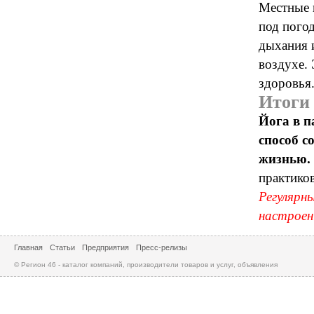
Местные 
под пого
дыхания 
воздухе.
здоровья
Итоги
Йога в 
способ с
жизнью.
практико
Регулярн
настроен
Главная
Статьи
Предприятия
Пресс-релизы
© Регион 46 - каталог компаний, производители товаров и услуг, объявления