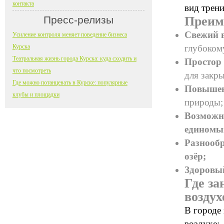
контакта
вид трен
Пресс-релизы
Преим
Свежий в
Усиление контроля меняет поведение бизнеса
Курска
глубоком
Театральная жизнь города Курска: куда сходить и
Простор 
что посмотреть
для закры
Где можно потанцевать в Курске: популярные
Повышени
клубы и площадки
природы;
Возможно
единомы
Разнообр
озёр;
Здоровый
Где за
воздух
В городе 
воздухе: