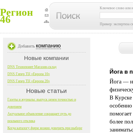
Ключевое слово или 
Регион
46
Пример: экспертиза с
компанию
Добавить
Новые компании
DNS Технопоинт Магазин-склад
Йога в 
DNS Гипер ТЦ «Европа 10»
Йога — н
DNS Гипер ТЦ «Европа 20»
физическ
Новые статьи
В Курске
Газеты и журналы: выпуск ценен точностью и
особенно
доверием
помогает 
Актуальное объявление сокращает путь до
более пол
реального отклика
Когда каталогу фирм можно доверять при выборе
заниматьс