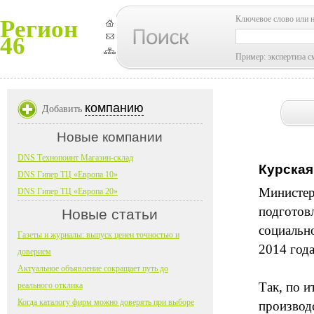
Ключевое слово или 
Регион
46
Пример: экспертиза с
компанию
Добавить
Новые компании
DNS Технопоинт Магазин-склад
Курская
DNS Гипер ТЦ «Европа 10»
Министер
DNS Гипер ТЦ «Европа 20»
подготов
Новые статьи
социальн
Газеты и журналы: выпуск ценен точностью и
2014 года
доверием
Актуальное объявление сокращает путь до
Так, по 
реального отклика
Когда каталогу фирм можно доверять при выборе
производс