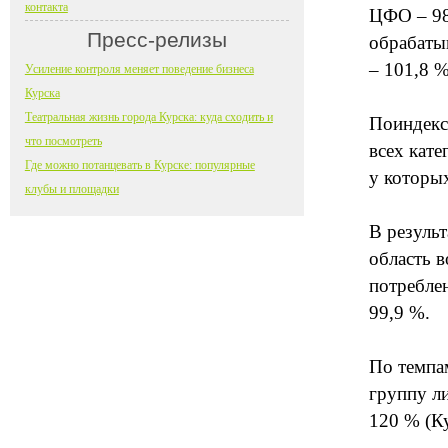
контакта
ЦФО – 98,
Пресс-релизы
обрабаты
– 101,8 
Усиление контроля меняет поведение бизнеса
Курска
Театральная жизнь города Курска: куда сходить и
Поиндекс
что посмотреть
всех кате
Где можно потанцевать в Курске: популярные
у которы
клубы и площадки
В резуль
область 
потребле
99,9 %.
По темпа
группу ли
120 % (Ку