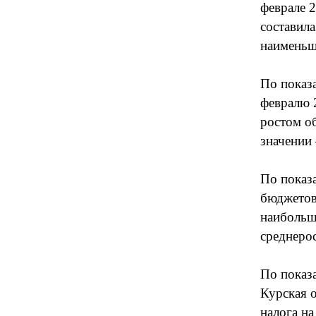
феврале 
составила
наименьш
По показ
февралю 2
ростом о
значении 
По показ
бюджетов»
наибольш
среднерос
По показ
Курская о
налога на