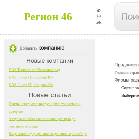
Регион 46
компанию
Добавить
Новые компании
Продвижен
DNS Технопоинт Магазин-склад
Главная стра
DNS Гипер ТЦ «Европа 10»
Фирмы раз
DNS Гипер ТЦ «Европа 20»
Сортиров
Новые статьи
Выберите
Газеты и журналы: выпуск ценен точностью и
доверием
Актуальное объявление сокращает путь до
реального отклика
Когда каталогу фирм можно доверять при выборе