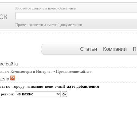
Ключевое слово или номер объявления
Пример: экспертиза сметной документации
Статьи
Компании
П
ие сайта
ница
Компьютеры и Интернет
Продвижение сайта
дела
дате добавления
ать по:
городу
названию
цене
e-mail
 регион: