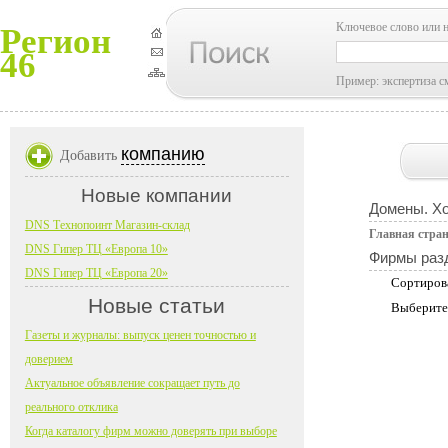
Ключевое слово или 
Регион
46
Пример: экспертиза с
компанию
Добавить
Новые компании
Домены. Хо
DNS Технопоинт Магазин-склад
Главная стра
DNS Гипер ТЦ «Европа 10»
Фирмы раз
DNS Гипер ТЦ «Европа 20»
Сортиров
Новые статьи
Выберите
Газеты и журналы: выпуск ценен точностью и
доверием
Актуальное объявление сокращает путь до
реального отклика
Когда каталогу фирм можно доверять при выборе