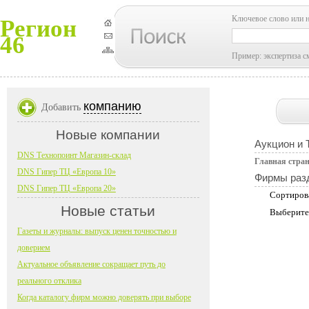
Ключевое слово или 
Регион
46
Пример: экспертиза с
компанию
Добавить
Новые компании
Аукцион и 
DNS Технопоинт Магазин-склад
Главная стра
DNS Гипер ТЦ «Европа 10»
Фирмы раз
DNS Гипер ТЦ «Европа 20»
Сортиров
Новые статьи
Выберите
Газеты и журналы: выпуск ценен точностью и
доверием
Актуальное объявление сокращает путь до
реального отклика
Когда каталогу фирм можно доверять при выборе