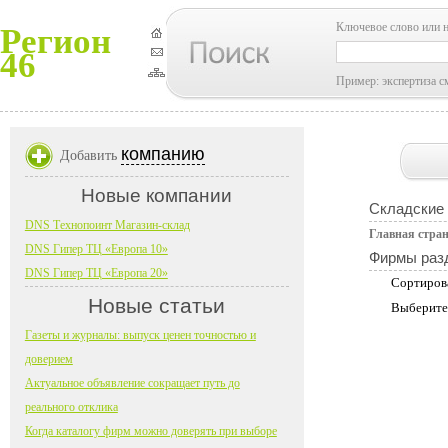
Ключевое слово или 
Регион
46
Пример: экспертиза с
компанию
Добавить
Новые компании
Складские 
DNS Технопоинт Магазин-склад
Главная стра
DNS Гипер ТЦ «Европа 10»
Фирмы раз
DNS Гипер ТЦ «Европа 20»
Сортиров
Новые статьи
Выберите
Газеты и журналы: выпуск ценен точностью и
доверием
Актуальное объявление сокращает путь до
реального отклика
Когда каталогу фирм можно доверять при выборе