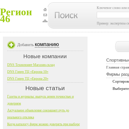
Ключевое слово или 
Регион
46
Пример: экспертиза с
компанию
Добавить
Новые компании
Спортивны
DNS Технопоинт Магазин-склад
Главная стра
DNS Гипер ТЦ «Европа 10»
Фирмы раз
DNS Гипер ТЦ «Европа 20»
Сортиров
Новые статьи
Выберите
Газеты и журналы: выпуск ценен точностью и
доверием
Актуальное объявление сокращает путь до
реального отклика
Когда каталогу фирм можно доверять при выборе