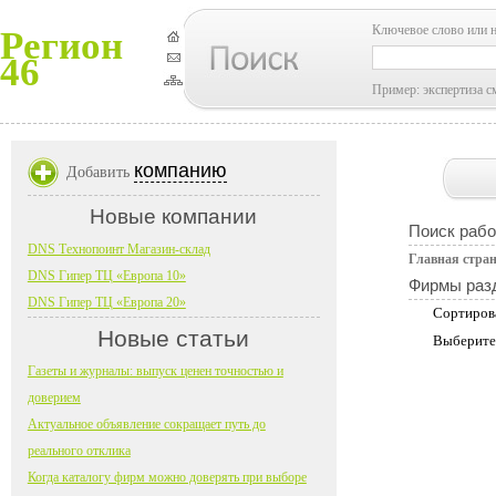
Ключевое слово или 
Регион
46
Пример: экспертиза с
компанию
Добавить
Новые компании
Поиск рабо
DNS Технопоинт Магазин-склад
Главная стра
DNS Гипер ТЦ «Европа 10»
Фирмы раз
DNS Гипер ТЦ «Европа 20»
Сортиров
Новые статьи
Выберите
Газеты и журналы: выпуск ценен точностью и
доверием
Актуальное объявление сокращает путь до
реального отклика
Когда каталогу фирм можно доверять при выборе